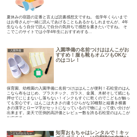
夏休みの宿題の定番と言えば読書感想文ですね。 低学年くらいまで
はお母さんが一緒に読んであげることもあるかもしれませんが、4年
生ならもう自分で読んで自分の気持ちで感想を書きたいですね。 そ
こでこのサイトでは小学4年生におすすめする...
入園準備の名前つけははんこがお
入園準備
すすめ！服も靴もオムツもOKな
のはコレ！
保育園、幼稚園の入園準備に名前つけははんこが便利！石松堂のはん
こなら布をはじめ、プラスチック、ガラス、金属、木材そして紙にも
押せてにじまないし落ちない！インクもすぐに乾くのでこどもが触っ
ても安心です。はんこは大きさの違うひらがな10種類と縦書き横書
きの漢字とローマ字がセットになっているので物によって使い分けが
出来ます。楽天で圧倒的高評価とレビュー数を誇る石松堂のはんこが
おすすめ。
知育おもちゃはレンタルで！キッ
こどものおもちゃ