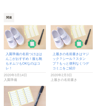
し
ク
い
し
ウ
て
ィ
く
ン
だ
ド
さ
ウ
い
関連
で
(
開
新
き
し
ま
い
す
ウ
)
ィ
ン
ド
ウ
で
開
き
入園準備の名前つけはは
上履きの名前書きはマジ
ま
す
んこがおすすめ！服も靴
ック？シール？スタン
)
もオムツもOKなのはコ
プ？もっと便利なくつデ
レ！
コミニをご紹介
2020年3月14日
2020年2月3日
入園準備
上履きの名前書き