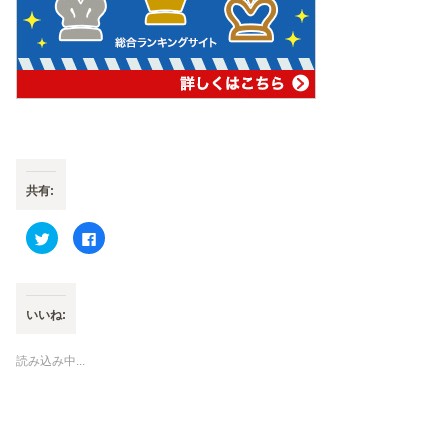
共有:
ク
F
リ
a
ッ
c
ク
e
し
b
て
o
T
o
いいね:
w
k
i
で
t
共
t
有
読み込み中...
e
す
r
る
で
に
共
は
有
ク
(
リ
新
ッ