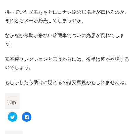
持っていたメモをもとにコナン達の居場所が伝わるのか、
それともメモが紛失してしまうのか。
なかなか救助が来ない冷蔵車でついに光彦が倒れてしま
う。
安室透セレクションと言うからには、後半は彼が登場する
のでしょう。
もしかしたら助けに現れるのは安室透かもしれませんね。
共有:
ク
F
リ
a
ッ
c
ク
e
し
b
て
o