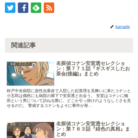
kanade
関連記事
名探偵コナン安室透セレクショ
音楽・エンタメ
ン：第７７１話『ギスギスしたお
茶会(後編)』まとめ
杯戸中央病院に急性虫垂炎で入院した妃英理を見舞いに来たコナンと
小五郎は偶然にも病院の廊下で安室透と出会う。 安室はコナンに楠
田という男について訪ねる際に、どこか引っ掛けのようなしぐさを見
せるのだ。 警戒するコナンをよそに事件が発...
名探偵コナン安室透セレクショ
音楽・エンタメ
ン：第７８３話『緋色の真相』ま
とめ