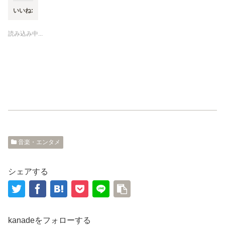
T
o
いいね:
w
k
i
で
t
共
t
有
読み込み中...
e
す
r
る
で
に
共
は
有
ク
(
リ
新
ッ
し
ク
い
し
ウ
て
ィ
く
ン
だ
ド
さ
ウ
い
で
(
開
新
き
し
ま
い
音楽・エンタメ
す
ウ
)
ィ
ン
ド
ウ
シェアする
で
開
き
ま
す
)
kanadeをフォローする