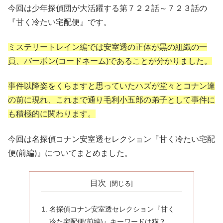
今回は少年探偵団が大活躍する第７２２話～７２３話の
『甘く冷たい宅配便』です。
ミステリートレイン編では安室透の正体が黒の組織の一
員、バーボン(コードネーム)であることが分かりました。
事件以降姿をくらますと思っていたハズが堂々とコナン達
の前に現れ、これまで通り毛利小五郎の弟子として事件に
も積極的に関わります。
今回は名探偵コナン安室透セレクション『甘く冷たい宅配
便(前編)』についてまとめました。
目次
名探偵コナン安室透セレクション『甘く
冷た宅配便(前編)』キーワードは猫？