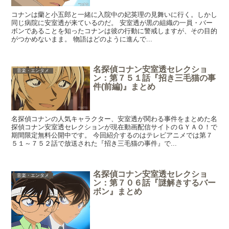
コナンは蘭と小五郎と一緒に入院中の妃英理の見舞いに行く。しかし
同じ病院に安室透が来ているのだ。 安室透が黒の組織の一員・バー
ボンであることを知ったコナンは彼の行動に警戒しますが、その目的
がつかめないまま。 物語はどのように進んで...
名探偵コナン安室透セレクショ
音楽・エンタメ
ン：第７５１話『招き三毛猫の事
件(前編)』まとめ
名探偵コナンの人気キャラクター、安室透が関わる事件をまとめた名
探偵コナン安室透セレクションが現在動画配信サイトのＧＹＡＯ！で
期間限定無料公開中です。 今回紹介するのはテレビアニメでは第７
５１～７５２話で放送された『招き三毛猫の事件』で...
名探偵コナン安室透セレクショ
音楽・エンタメ
ン：第７０６話『謎解きするバー
ボン』まとめ