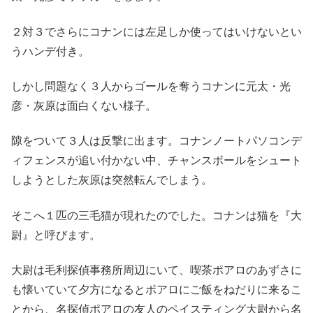
２対３でさらにコナンには左足しか使ってはいけないとい
うハンデ付き。
しかし問題なく３人からゴールを奪うコナンに元太・光
彦・灰原は面白くない様子。
隙をついて３人は反撃に出ます。コナンノートパソコンデ
ィフェンスが追い付かない中、チャンスボールをシュート
しようとした灰原は突然転んでしまう。
そこへ１匹の三毛猫が現れたのでした。コナンは猫を『大
尉』と呼びます。
大尉は毛利探偵事務所周辺にいて、喫茶ポアロのあずさに
も懐いていて夕方になるとポアロにご飯をねだりに来るこ
とから、名探偵ポアロの友人のペイスティング大尉から名