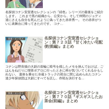
名探偵コナン安室透セレクションの『緋色』シリーズの最後をご紹介
します。 これまで黒の組織から、公安から、そして仲間のジョディ
達にさえも自分を死んだように偽ってきた赤井秀一。 その赤井がつ
いに表舞台に帰ってきたのです。 コナ...
名探偵コナン安室透セレクショ
音楽・エンタメ
ン：第７２３話『甘く冷たい宅配
便(後編)』まとめ
コナンは野良猫の大尉の首輪に暗号を残したメモを挟んでおけば、ご
はんをねだりに喫茶ポアロに行ったときに梓が気づいてくれるかもし
れない。 遺体を乗せた冷蔵トラックの荷台に閉じ込められたコナン
達少年探偵団は大尉にすべてを託し、作戦を決行する...
名探偵コナン安室透セレクショ
音楽・エンタメ
ン：第７７０話『ギスギスしたお
茶会(前編)』まとめ