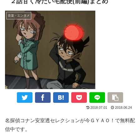
２話甘く冷たい宅配便(前編)まとめ
音楽・エンタメ
2018.07.01
2018.06.24
名探偵コナン安室透セレクションが今ＧＹＡＯ！で無料配
信中です。