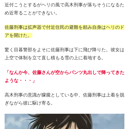
近付こうとするがヘリの風で高木刑事が落ちそうになるた
め近寄ることができない。
佐藤刑事は拡声器で付近住民の避難を頼み自身はヘリのド
アを開けた。
驚く目暮警部をよそに佐藤刑事は下に飛び降りた。彼女は
上空で体制を立て直し積もる雪の上に着地する。
「なんか今、佐藤さんが空からパンツ丸出しで降ってきた
ような・・・」
高木刑事の意識が朦朧としている中、佐藤刑事は上着を脱
ぎながら彼に駆け寄る。