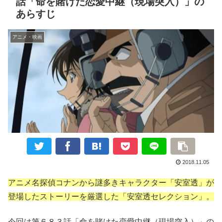
話「命を賭けた恋愛中継（現場突入）」の
あらすじ
アニメ・映画
2018.11.05
アニメ名探偵コナンから謎多きキャラクター「安室透」が
登場したストーリーを厳選した「安室透セレクション」。
今回は第６８３話「命を賭けた恋愛中継（現場突入）」の