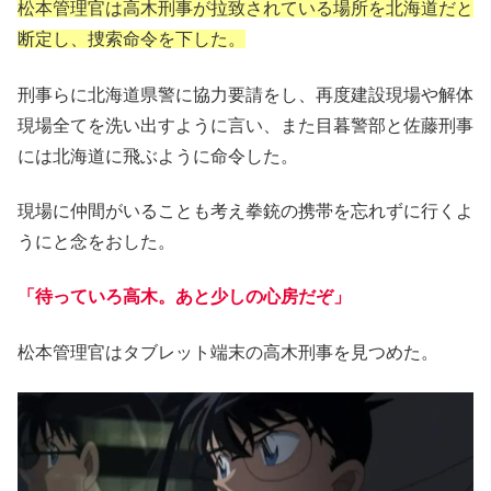
松本管理官は高木刑事が拉致されている場所を北海道だと
断定し、捜索命令を下した。
刑事らに北海道県警に協力要請をし、再度建設現場や解体
現場全てを洗い出すように言い、また目暮警部と佐藤刑事
には北海道に飛ぶように命令した。
現場に仲間がいることも考え拳銃の携帯を忘れずに行くよ
うにと念をおした。
「待っていろ高木。あと少しの心房だぞ」
松本管理官はタブレット端末の高木刑事を見つめた。