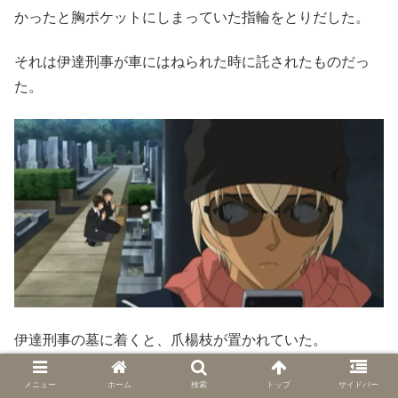
かったと胸ポケットにしまっていた指輪をとりだした。
それは伊達刑事が車にはねられた時に託されたものだっ
た。
伊達刑事の墓に着くと、爪楊枝が置かれていた。
佐藤刑事は伊達刑事がいつも爪楊枝をくわえていたことを
メニュー
ホーム
検索
トップ
サイドバー