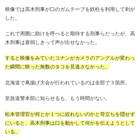
映像では高木刑事が口のガムテープを鉄柱を利用して剥が
した。
これで周囲に助けを呼べると期待する刑事らだったが、高
木刑事は衰弱しきって声が出せなかった。
すると映像をみていたコナンがカメラのアングルが変わっ
た瞬間に映った無数のタコを見逃さなかった。
北海道で凧揚げ大会が行われているのは全部で３箇所。
至急道警本部に知らせるも、もう時間がない。
松本管理官が何とか１つに絞れないのかと苛立ちを隠せず
にいると、高木刑事は口を動かして何かを伝えようとして
いる。