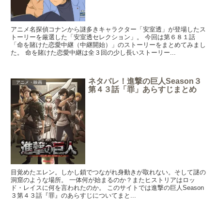
アニメ名探偵コナンから謎多きキャラクター「安室透」が登場したス
トーリーを厳選した「安室透セレクション」。 今回は第６８１話
「命を賭けた恋愛中継（中継開始）」のストーリーをまとめてみまし
た。 命を賭けた恋愛中継は全３回の少し長いストーリー...
ネタバレ！進撃の巨人Season３
アニメ・映画
第４３話「罪」あらすじまとめ
目覚めたエレン。しかし鎖でつながれ身動きが取れない。そして謎の
洞窟のような場所。 一体何が始まるのか？またヒストリアはロッ
ド・レイスに何を言われたのか。 このサイトでは進撃の巨人Season
３第４３話『罪』のあらすじについてまと...