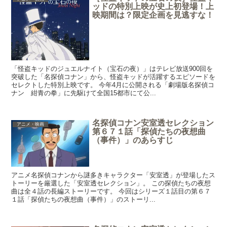
ッドの特別上映が史上初登場！上
映期間は？限定企画を見逃すな！
「怪盗キッドのジュエルナイト（宝石の夜）」はテレビ放送900回を
突破した「名探偵コナン」から、怪盗キッドが活躍するエピソードを
セレクトした特別上映です。 今年4月に公開される「劇場版名探偵コ
ナン 紺青の拳」に先駆けて全国15都市にて公...
名探偵コナン安室透セレクション
アニメ・映画
第６７１話「探偵たちの夜想曲
（事件）」のあらすじ
アニメ名探偵コナンから謎多きキャラクター「安室透」が登場したス
トーリーを厳選した「安室透セレクション」。 この探偵たちの夜想
曲は全４話の長編ストーリーです。 今回はシリーズ１話目の第６７
１話「探偵たちの夜想曲（事件）」のストーリ...