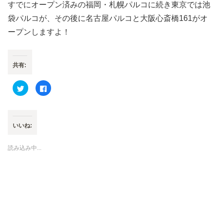
すでにオープン済みの福岡・札幌パルコに続き東京では池
袋パルコが、その後に名古屋パルコと大阪心斎橋161がオ
ープンしますよ！
共有:
ク
F
リ
a
ッ
c
ク
e
し
b
て
o
T
o
いいね:
w
k
i
で
t
共
t
有
読み込み中...
e
す
r
る
で
に
共
は
有
ク
(
リ
新
ッ
し
ク
い
し
ウ
て
ィ
く
ン
だ