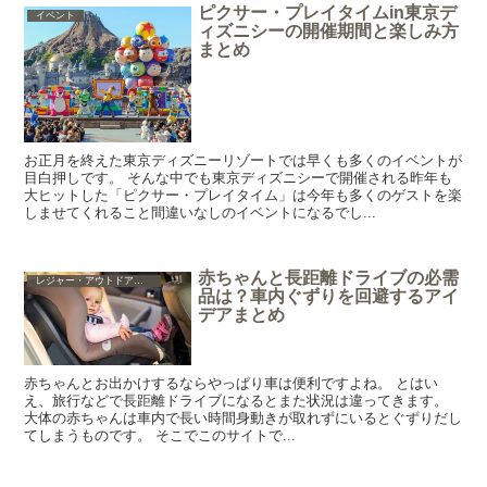
ピクサー・プレイタイムin東京デ
イベント
ィズニシーの開催期間と楽しみ方
まとめ
お正月を終えた東京ディズニーリゾートでは早くも多くのイベントが
目白押しです。 そんな中でも東京ディズニシーで開催される昨年も
大ヒットした「ピクサー・プレイタイム」は今年も多くのゲストを楽
しませてくれること間違いなしのイベントになるでし...
赤ちゃんと長距離ドライブの必需
レジャー・アウトドア・ショッピング・グルメ
品は？車内ぐずりを回避するアイ
デアまとめ
赤ちゃんとお出かけするならやっぱり車は便利ですよね。 とはい
え、旅行などで長距離ドライブになるとまた状況は違ってきます。
大体の赤ちゃんは車内で長い時間身動きが取れずにいるとぐずりだし
てしまうものです。 そこでこのサイトで...