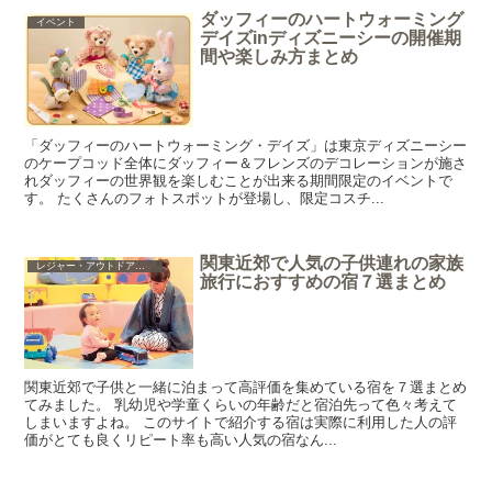
ダッフィーのハートウォーミング
イベント
デイズinディズニーシーの開催期
間や楽しみ方まとめ
「ダッフィーのハートウォーミング・デイズ」は東京ディズニーシー
のケープコッド全体にダッフィー＆フレンズのデコレーションが施さ
れダッフィーの世界観を楽しむことが出来る期間限定のイベントで
す。 たくさんのフォトスポットが登場し、限定コスチ...
関東近郊で人気の子供連れの家族
レジャー・アウトドア・ショッピング・グルメ
旅行におすすめの宿７選まとめ
関東近郊で子供と一緒に泊まって高評価を集めている宿を７選まとめ
てみました。 乳幼児や学童くらいの年齢だと宿泊先って色々考えて
しまいますよね。 このサイトで紹介する宿は実際に利用した人の評
価がとても良くリピート率も高い人気の宿なん...