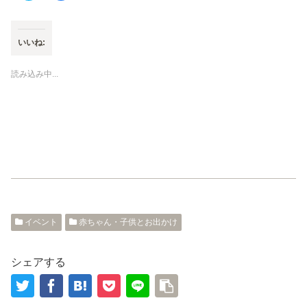
ッ
c
ク
e
し
b
て
o
T
o
いいね:
w
k
i
で
t
共
t
有
読み込み中...
e
す
r
る
で
に
共
は
有
ク
(
リ
新
ッ
し
ク
い
し
ウ
て
ィ
く
ン
だ
ド
さ
ウ
い
で
(
開
新
き
し
ま
い
イベント
赤ちゃん・子供とお出かけ
す
ウ
)
ィ
ン
ド
ウ
シェアする
で
開
き
ま
す