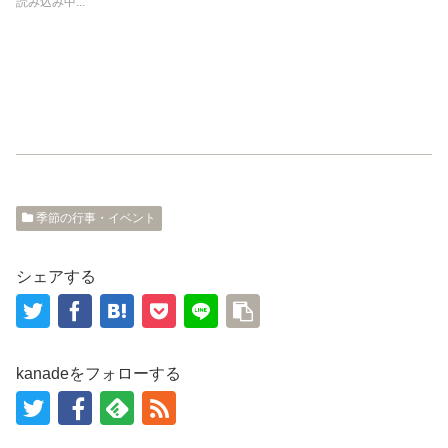
読み込み中...
e
す
r
る
で
に
共
は
有
ク
(
リ
新
ッ
し
ク
い
し
ウ
て
ィ
く
ン
だ
ド
さ
ウ
い
で
(
開
新
き
し
ま
い
季節の行事・イベント
す
ウ
)
ィ
ン
ド
ウ
シェアする
で
開
き
ま
す
)
kanadeをフォローする