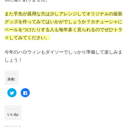
また手先が器用な方は少しアレンジしてオリジナルの仮装
グッズを作ってみてはいかがでしょうか？カチューシャに
ベールをつけたりする人も毎年多く見られるのでぜひトラ
イしてみてください。
今年のハロウィンもダイソーでしっかり準備して楽しみま
しょう！
共有:
ク
F
リ
a
ッ
c
ク
e
し
b
て
o
T
o
いいね:
w
k
i
で
t
共
t
有