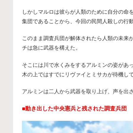
しかしマルロは彼らが人類のために自分の命
集団であることから、今回の民間人殺しの行
このまま調査兵団が解体されたら人類の未来
チは急に武器を構えた。
そこには川で水くみをするアルミンの姿があ
木の上ではすでにリヴァイとミサカが待機し
アルミンは二人から武器を取り上げ、声を出
■
動き出した中央憲兵と残された調査兵団