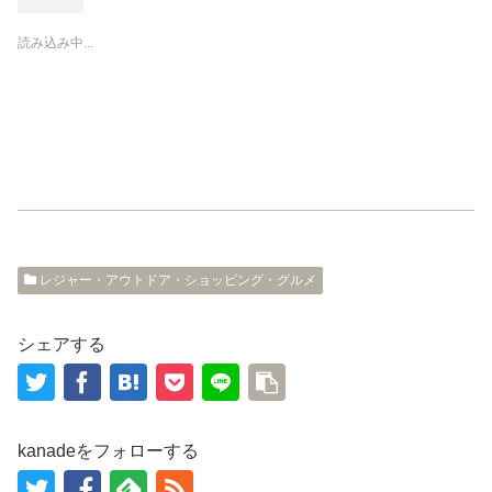
i
で
t
共
t
有
読み込み中...
e
す
r
る
で
に
共
は
有
ク
(
リ
新
ッ
し
ク
い
し
ウ
て
ィ
く
ン
だ
ド
さ
ウ
い
で
(
開
新
き
し
ま
い
レジャー・アウトドア・ショッピング・グルメ
す
ウ
)
ィ
ン
ド
ウ
シェアする
で
開
き
ま
す
)
kanadeをフォローする