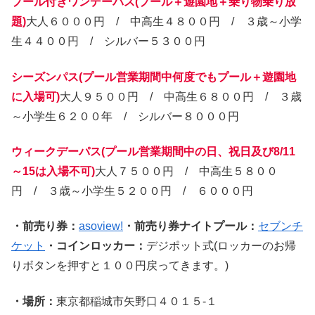
プール付きワンデーパス
(
プール＋遊園地＋乗り物乗り放
題
)
大人６０００円 / 中高生４８００円 / ３歳～小学
生４４００円 / シルバー５３００円
シーズンパス
(
プール営業期間中何度でもプール＋遊園地
に入場可
)
大人９５００円 / 中高生６８００円 / ３歳
～小学生６２００年 / シルバー８０００円
ウィークデーパス
(
プール営業期間中の日、祝日及び
8/11
～
15
は入場不可
)
大人７５００円 / 中高生５８００
円 / ３歳～小学生５２００円 / ６０００円
・前売り券：
asoview!
・前売り券ナイトプール：
セブンチ
ケット
・コインロッカー：
デジポット式(ロッカーのお帰
りボタンを押すと１００円戻ってきます。)
・場所：
東京都稲城市矢野口４０１５-１