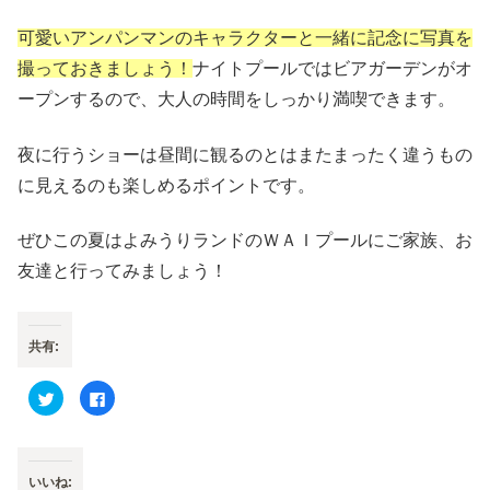
可愛いアンパンマンのキャラクターと一緒に記念に写真を
撮っておきましょう！
ナイトプールではビアガーデンがオ
ープンするので、大人の時間をしっかり満喫できます。
夜に行うショーは昼間に観るのとはまたまったく違うもの
に見えるのも楽しめるポイントです。
ぜひこの夏はよみうりランドのＷＡＩプールにご家族、お
友達と行ってみましょう！
共有:
ク
F
リ
a
ッ
c
ク
e
し
b
て
o
T
o
いいね:
w
k