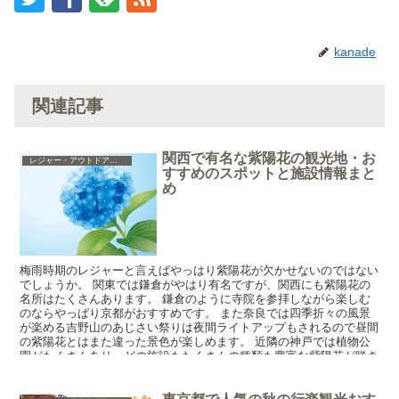
kanade
関連記事
関西で有名な紫陽花の観光地・お
レジャー・アウトドア・ショッピング・グルメ
すすめのスポットと施設情報まと
め
梅雨時期のレジャーと言えばやっはり紫陽花が欠かせないのではない
でしょうか。 関東では鎌倉がやはり有名ですが、関西にも紫陽花の
名所はたくさんあります。 鎌倉のように寺院を参拝しながら楽しむ
のならやっぱり京都がおすすめです。 また奈良では四季折々の風景
が楽める吉野山のあじさい祭りは夜間ライトアップもされるので昼間
の紫陽花とはまた違った景色が楽しめます。 近隣の神戸では植物公
園がたくさんあり、どの施設もたくさんの種類も豊富な紫陽花が咲き
誇っています。 それぞれが近いので紫陽花鑑賞旅行なんかも良いで
すね。 ここではそれぞれの地域別におすすめのスポットをご紹介し
ます。