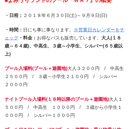
■
よみうりランドのプール『ＷＡＩ』の概要
・日程；
２０１８年６月３０日(土)～９月９日(日)
・時間：
日にち事に事なります。
※営業日カレンダーをチ
ェック
・料金：
お得なパスも販売しています。
大人
(
１８
歳～６４歳
)
、中高生、３歳～小学生、シルバー
(
６５歳以
上
)
プール入場料
(
プール＋遊園地
)
大人３２００円 / 中高生
２５００円 / ３歳～小学生２１００円 / シルバー
２０００円
ナイトプール入場料
(
１８時以降のプール＋遊園地
)
大人１
５００円 / 中高生 １０００円 / ３歳から小学生１
０００円 / シルバー１０００円