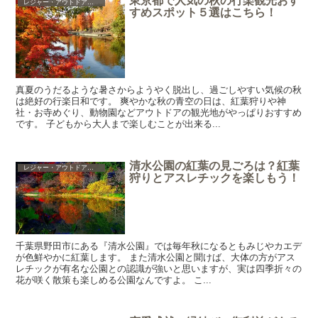
東京都で人気の秋の行楽観光おす
レジャー・アウトドア・ショッピング・グルメ
すめスポット５選はこちら！
真夏のうだるような暑さからようやく脱出し、過ごしやすい気候の秋
は絶好の行楽日和です。 爽やかな秋の青空の日は、紅葉狩りや神
社・お寺めぐり、動物園などアウトドアの観光地がやっぱりおすすめ
です。 子どもから大人まで楽しむことが出来る...
清水公園の紅葉の見ごろは？紅葉
レジャー・アウトドア・ショッピング・グルメ
狩りとアスレチックを楽しもう！
千葉県野田市にある『清水公園』では毎年秋になるともみじやカエデ
が色鮮やかに紅葉します。 また清水公園と聞けば、大体の方がアス
レチックが有名な公園との認識が強いと思いますが、実は四季折々の
花が咲く散策も楽しめる公園なんですよ。 こ...