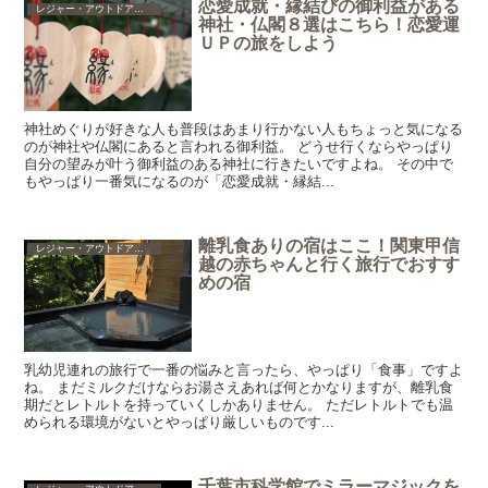
恋愛成就・縁結びの御利益がある
レジャー・アウトドア・ショッピング・グルメ
神社・仏閣８選はこちら！恋愛運
ＵＰの旅をしよう
神社めぐりが好きな人も普段はあまり行かない人もちょっと気になる
のが神社や仏閣にあると言われる御利益。 どうせ行くならやっぱり
自分の望みが叶う御利益のある神社に行きたいですよね。 その中で
もやっぱり一番気になるのが「恋愛成就・縁結...
離乳食ありの宿はここ！関東甲信
レジャー・アウトドア・ショッピング・グルメ
越の赤ちゃんと行く旅行でおすす
めの宿
乳幼児連れの旅行で一番の悩みと言ったら、やっぱり「食事」ですよ
ね。 まだミルクだけならお湯さえあれば何とかなりますが、離乳食
期だとレトルトを持っていくしかありません。 ただレトルトでも温
められる環境がないとやっぱり厳しいものです...
千葉市科学館でミラーマジックを