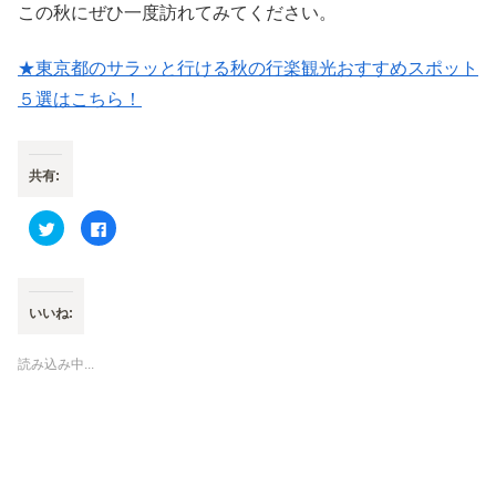
この秋にぜひ一度訪れてみてください。
★東京都のサラッと行ける秋の行楽観光おすすめスポット
５選はこちら！
共有:
ク
F
リ
a
ッ
c
ク
e
し
b
て
o
T
o
いいね:
w
k
i
で
t
共
t
有
読み込み中...
e
す
r
る
で
に
共
は
有
ク
(
リ
新
ッ
し
ク
い
し
ウ
て