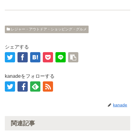
ィ
く
ン
だ
ド
さ
ウ
い
で
(
開
新
き
し
ま
い
レジャー・アウトドア・ショッピング・グルメ
す
ウ
)
ィ
ン
ド
ウ
シェアする
で
開
き
ま
す
)
kanadeをフォローする
kanade
関連記事