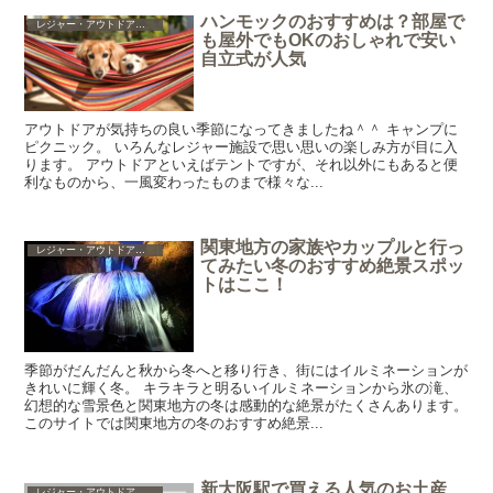
ハンモックのおすすめは？部屋で
レジャー・アウトドア・ショッピング・グルメ
も屋外でもOKのおしゃれで安い
自立式が人気
アウトドアが気持ちの良い季節になってきましたね＾＾ キャンプに
ピクニック。 いろんなレジャー施設で思い思いの楽しみ方が目に入
ります。 アウトドアといえばテントですが、それ以外にもあると便
利なものから、一風変わったものまで様々な...
関東地方の家族やカップルと行っ
レジャー・アウトドア・ショッピング・グルメ
てみたい冬のおすすめ絶景スポッ
トはここ！
季節がだんだんと秋から冬へと移り行き、街にはイルミネーションが
きれいに輝く冬。 キラキラと明るいイルミネーションから氷の滝、
幻想的な雪景色と関東地方の冬は感動的な絶景がたくさんあります。
このサイトでは関東地方の冬のおすすめ絶景...
新大阪駅で買える人気のお土産
レジャー・アウトドア・ショッピング・グルメ