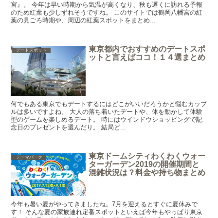
宮』。 今年は早い時期から気温が高くなり、秋も遅くに訪れる予報
のため紅葉も少しずれそうですね。 このサイトでは鶴岡八幡宮の紅
葉の見ごろ時期や、周辺の紅葉スポットをまとめ...
東京都内でおすすめのデートスポ
デートスポット
ットと言えばココ！１４選まとめ
何でもある東京でもデートするにはどこがいいだろうかと悩むカップ
ルは多いですよね。 大人の落ち着いたデートや、体を動かして体験
型のゲームを楽しめるデート。 時にはウインドウショッピングで記
念日のプレゼントを選んだり。 結局ど...
東京ドームシティわくわくウォー
テーマパーク
ターガーデン2019の開催期間と
混雑状況は？料金や持ち物まとめ
今年も暑い夏がやってきましたね。7月を迎えるとすぐに夏休みで
す！ そんな夏の家族連れ定番スポットといえば今年もやっぱり東京