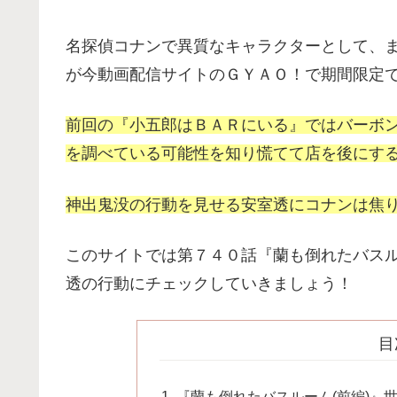
名探偵コナンで異質なキャラクターとして、
が今動画配信サイトのＧＹＡＯ！で期間限定
前回の『小五郎はＢＡＲにいる』ではバーボ
を調べている可能性を知り慌てて店を後にす
神出鬼没の行動を見せる安室透にコナンは焦
このサイトでは第７４０話『蘭も倒れたバスル
透の行動にチェックしていきましょう！
目
『蘭も倒れたバスルーム(前編)』