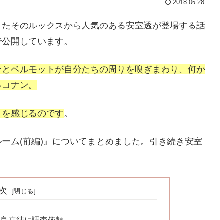
2018.06.28
またそのルックスから人気のある安室透が登場する話
で公開しています。
ンとベルモットが自分たちの周りを嗅ぎまわり、何か
るコナン。
りを感じるのです
。
ーム(前編)』についてまとめました。引き続き安室
次
世良真純に調査依頼