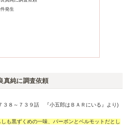
事件発生
良真純に調査依頼
７３８～７３９話 『小五郎はＢＡＲにいる』より)
もしも黒ずくめの一味、バーボンとベルモットだとし