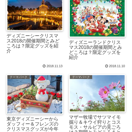
ディズニーシークリスマ
ス2018の開催期間とみど
ディズニーランドクリス
ころは？限定グッズを紹
マス2018の開催期間とみ
介
どころは？限定グッズを
紹介
2018.11.13
2018.11.10
テーマパーク
テーマパーク
マザー牧場でサツマイモ
東京ディズニーシーから
掘り＆キウイ狩りとコス
ダッフィー＆フレンズの
モス・サルビアの見ごろ
クリスマスグッズが今年