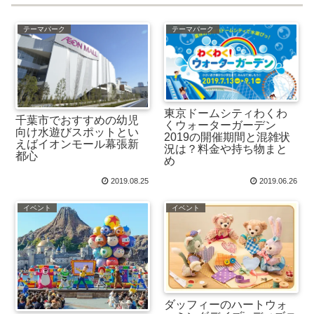
テーマパーク
テーマパーク
東京ドームシティわくわ
千葉市でおすすめの幼児
くウォーターガーデン
向け水遊びスポットとい
2019の開催期間と混雑状
えばイオンモール幕張新
況は？料金や持ち物まと
都心
め
2019.08.25
2019.06.26
イベント
イベント
ダッフィーのハートウォ