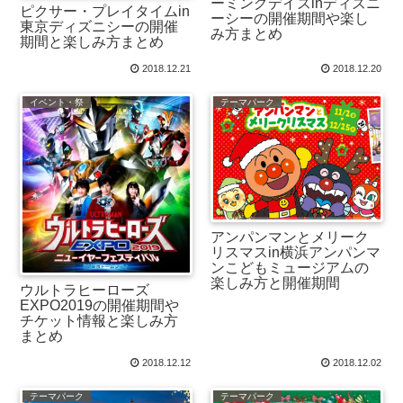
ーミングデイズinディズニ
ピクサー・プレイタイムin
ーシーの開催期間や楽し
東京ディズニシーの開催
み方まとめ
期間と楽しみ方まとめ
2018.12.21
2018.12.20
イベント・祭
テーマパーク
アンパンマンとメリーク
リスマスin横浜アンパンマ
ンこどもミュージアムの
楽しみ方と開催期間
ウルトラヒーローズ
EXPO2019の開催期間や
チケット情報と楽しみ方
まとめ
2018.12.12
2018.12.02
テーマパーク
テーマパーク