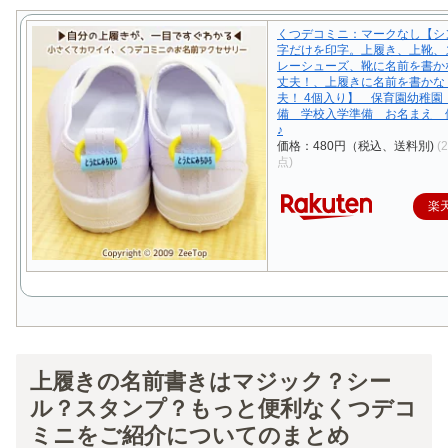
くつデコミニ：マークなし【シ
字だけを印字。上履き、上靴、
レーシューズ、靴に名前を書か
丈夫！、上履きに名前を書かな
夫！ 4個入り】 保育園幼稚園
備 学校入学準備 お名まえ 
♪
価格：480円（税込、送料別)
(
点)
楽
上履きの名前書きはマジック？シー
ル？スタンプ？もっと便利なくつデコ
ミニをご紹介についてのまとめ