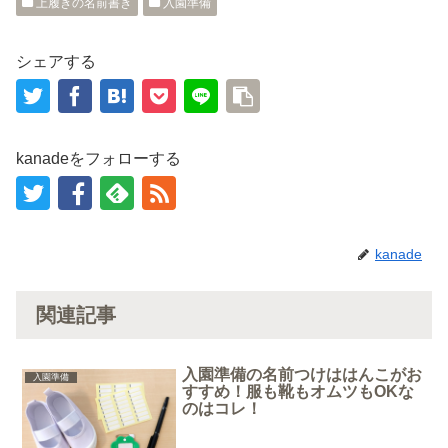
上履きの名前書き
入園準備
す
ウ
)
ィ
ン
ド
ウ
シェアする
で
開
き
ま
す
)
kanadeをフォローする
kanade
関連記事
入園準備の名前つけははんこがお
入園準備
すすめ！服も靴もオムツもOKな
のはコレ！