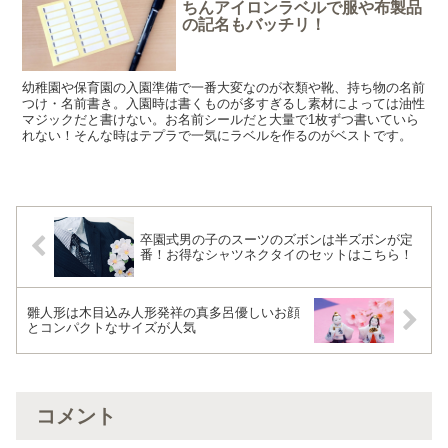
ちんアイロンラベルで服や布製品
の記名もバッチリ！
幼稚園や保育園の入園準備で一番大変なのが衣類や靴、持ち物の名前
つけ・名前書き。入園時は書くものが多すぎるし素材によっては油性
マジックだと書けない。お名前シールだと大量で1枚ずつ書いていら
れない！そんな時はテプラで一気にラベルを作るのがベストです。
卒園式男の子のスーツのズボンは半ズボンが定
番！お得なシャツネクタイのセットはこちら！
雛人形は木目込み人形発祥の真多呂優しいお顔
とコンパクトなサイズが人気
コメント