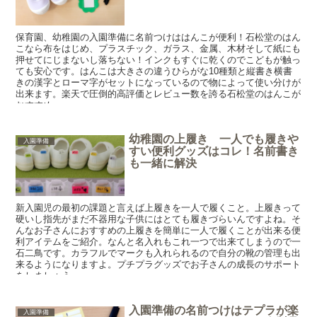
保育園、幼稚園の入園準備に名前つけははんこが便利！石松堂のはん
こなら布をはじめ、プラスチック、ガラス、金属、木材そして紙にも
押せてにじまないし落ちない！インクもすぐに乾くのでこどもが触っ
ても安心です。はんこは大きさの違うひらがな10種類と縦書き横書
きの漢字とローマ字がセットになっているので物によって使い分けが
出来ます。楽天で圧倒的高評価とレビュー数を誇る石松堂のはんこが
おすすめ。
幼稚園の上履き 一人でも履きや
入園準備
すい便利グッズはコレ！名前書き
も一緒に解決
新入園児の最初の課題と言えば上履きを一人で履くこと。上履きって
硬いし指先がまだ不器用な子供にはとても履きづらいんですよね。そ
んなお子さんにおすすめの上履きを簡単に一人で履くことが出来る便
利アイテムをご紹介。なんと名入れもこれ一つで出来てしまうので一
石二鳥です。カラフルでマークも入れられるので自分の靴の管理も出
来るようになりますよ。プチプラグッズでお子さんの成長のサポート
をしましょう。
入園準備の名前つけはテプラが楽
入園準備