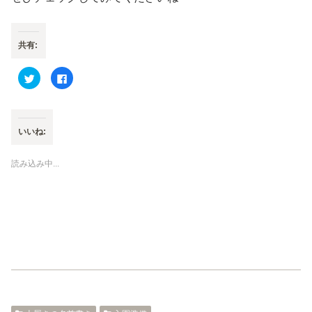
共有:
ク
F
リ
a
ッ
c
ク
e
し
b
て
o
T
o
いいね:
w
k
i
で
t
共
t
有
読み込み中...
e
す
r
る
で
に
共
は
有
ク
(
リ
新
ッ
し
ク
い
し
ウ
て
ィ
く
ン
だ
ド
さ
ウ
い
で
(
開
新
き
し
ま
い