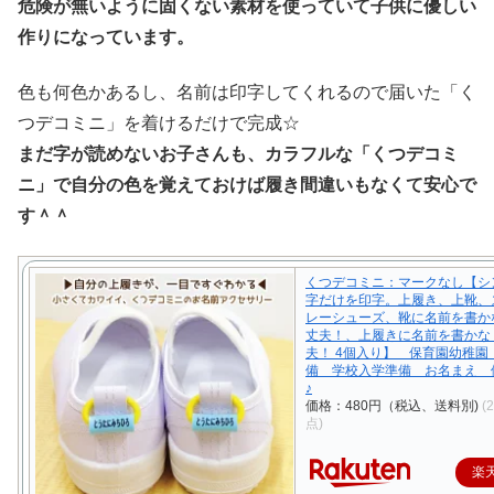
危険が無いように固くない素材を使っていて子供に優しい
作りになっています。
色も何色かあるし、名前は印字してくれるので届いた「く
つデコミニ」を着けるだけで完成☆
まだ字が読めないお子さんも、カラフルな「くつデコミ
ニ」で自分の色を覚えておけば履き間違いもなくて安心で
す＾＾
くつデコミニ：マークなし【シ
字だけを印字。上履き、上靴、
レーシューズ、靴に名前を書か
丈夫！、上履きに名前を書かな
夫！ 4個入り】 保育園幼稚園
備 学校入学準備 お名まえ 
♪
価格：480円（税込、送料別)
(
点)
楽